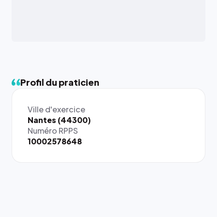
Profil du praticien
Ville d'exercice
{# 40×40
Nantes (44300)
: la taille
Numéro RPPS
rendue par
10002578648
`.profile-
picture`,
et un
rapport 1:1
qui reste
juste à
toutes les