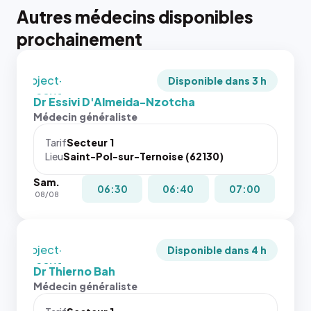
tailles
Autres médecins disponibles
puisque la
{# 40×40
photo est
prochainement
: la taille
recadrée
rendue par
en
`.profile-
`object-
picture`,
Disponible dans 3 h
fit: cover`.
et un
Dr Essivi D'Almeida-Nzotcha
Sans ces
rapport 1:1
Médecin généraliste
attributs
qui reste
le
juste à
Tarif
Secteur 1
navigateur
Lieu
Saint-Pol-sur-Ternoise (62130)
toutes les
ne réserve
tailles
Sam.
pas la
puisque la
06:30
06:40
07:00
08/08
place, et
photo est
c'étaient
recadrée
les trois
en
dernières
`object-
Disponible dans 4 h
images de
fit: cover`.
Dr Thierno Bah
l'annuaire
Sans ces
Médecin généraliste
dans ce
attributs
cas. #}
le