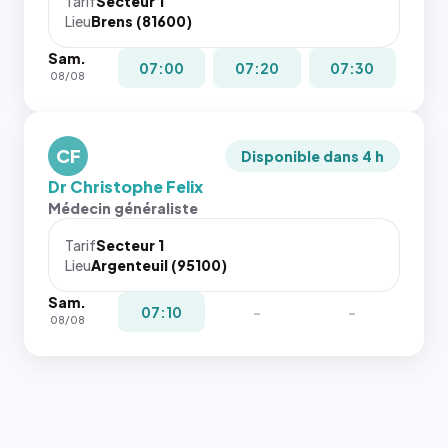
Tarif
Secteur 1
navigateur
Lieu
Brens (81600)
ne réserve
Sam.
pas la
07:00
07:20
07:30
08/08
place, et
c'étaient
les trois
dernières
CF
Disponible dans 4 h
images de
Dr Christophe Felix
l'annuaire
Médecin généraliste
dans ce
cas. #}
Tarif
Secteur 1
Lieu
Argenteuil (95100)
Sam.
07:10
-
-
08/08