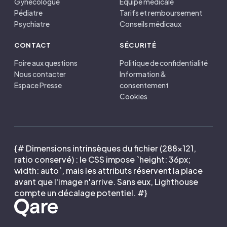
Gynécologue
Équipe médicale
Pédiatre
Tarifs et remboursement
Psychiatre
Conseils médicaux
CONTACT
SÉCURITÉ
Foire aux questions
Politique de confidentialité
Nous contacter
Information &
Espace Presse
consentement
Cookies
{# Dimensions intrinsèques du fichier (288×121,
ratio conservé) : le CSS impose `height: 36px;
width: auto`, mais les attributs réservent la place
avant que l'image n'arrive. Sans eux, Lighthouse
compte un décalage potentiel. #}