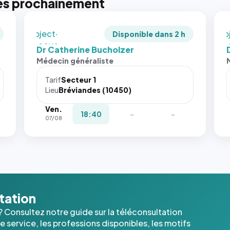
es prochainement
recadrée
rec
en
en
`object-
`ob
Disponible dans 2 h
fit: cover`.
fit:
Dr Catherine Bucholzer
Sans ces
San
Médecin généraliste
attributs
att
le
le
Tarif
Secteur 1
navigateur
nav
Lieu
Bréviandes (10450)
ne réserve
ne 
Ven.
pas la
pas 
18:40
-
-
07/08
place, et
pla
c'étaient
c'é
les trois
les 
dernières
der
images de
ima
l'annuaire
l'a
dans ce
dan
ltation
cas. #}
cas
? Consultez notre guide sur la téléconsultation
 service, les professions disponibles, les motifs