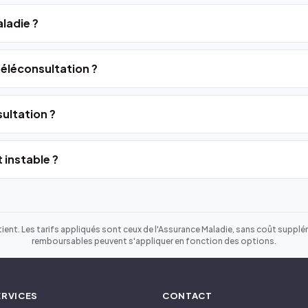
ladie ?
 téléconsultation ?
ultation ?
 instable ?
ient. Les tarifs appliqués sont ceux de l'Assurance Maladie, sans coût suppléme
remboursables peuvent s'appliquer en fonction des options.
ERVICES
CONTACT