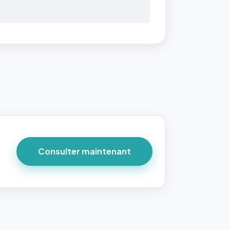
 40×40
taille
due par
ofile-
ture`,
un
Consulter maintenant
ort 1:1
 reste
e à
tes les
les
sque la
to est