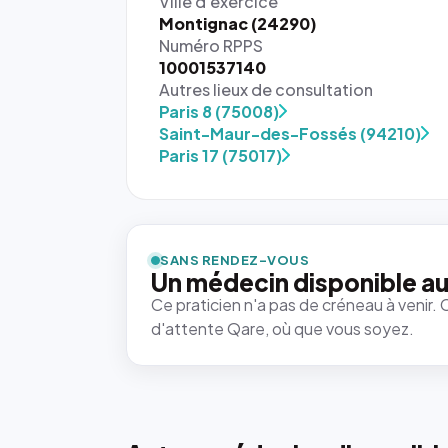
Ville d'exercice
Montignac (24290)
Numéro RPPS
10001537140
Autres lieux de consultation
Paris 8 (75008)
Saint-Maur-des-Fossés (94210)
Paris 17 (75017)
{# 40×40
: la taille
rendue par
`.profile-
SANS RENDEZ-VOUS
picture`,
Un médecin disponible au
et un
Ce praticien n'a pas de créneau à venir. 
rapport 1:1
d'attente Qare, où que vous soyez.
qui reste
juste à
toutes les
tailles
puisque la
photo est