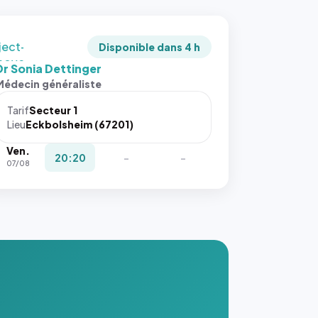
adrée
ject-
Disponible dans 4 h
 cover`.
Dr Sonia Dettinger
s ces
Médecin généraliste
ributs
Tarif
Secteur 1
igateur
Lieu
Eckbolsheim (67201)
réserve
Ven.
la
20:20
-
-
07/08
ce, et
taient
trois
nières
ges de
nnuaire
s ce
. #}