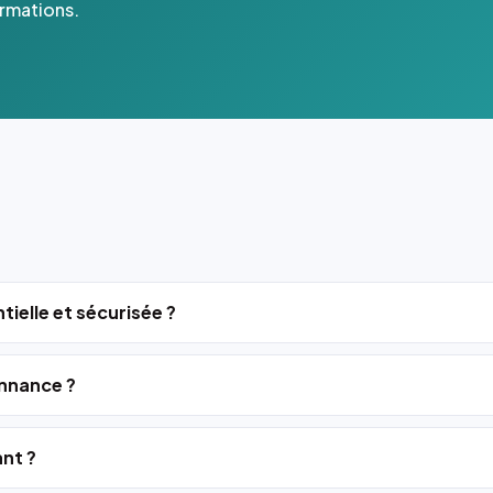
ormations.
tielle et sécurisée ?
nnance ?
ant ?