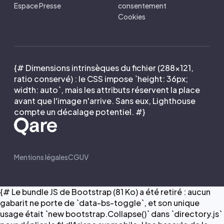
Espace Presse
consentement
Cookies
{# Dimensions intrinsèques du fichier (288×121,
ratio conservé) : le CSS impose `height: 36px;
width: auto`, mais les attributs réservent la place
avant que l'image n'arrive. Sans eux, Lighthouse
compte un décalage potentiel. #}
Mentions légales
CGUV
{# Le bundle JS de Bootstrap (81 Ko) a été retiré : aucun
gabarit ne porte de `data-bs-toggle`, et son unique
usage était `new bootstrap.Collapse()` dans `directory.js`