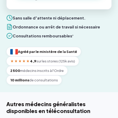
Sans salle d'attente ni déplacement.
Ordonnance ou arrêt de travail si nécessaire
Consultations remboursables
*
Agréé par le ministère de la Santé
★★★★★
4,9
sur les stores (125k avis)
2 500
médecins inscrits à l'Ordre
10 millions
de consultations
Autres médecins généralistes
disponibles en téléconsultation