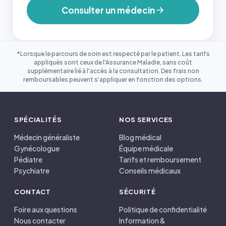
Consulter un médecin
*Lorsque le parcours de soin est respecté par le patient. Les tarifs
appliqués sont ceux de l'Assurance Maladie, sans coût
supplémentaire lié à l'accès à la consultation. Des frais non
remboursables peuvent s'appliquer en fonction des options.
SPÉCIALITÉS
NOS SERVICES
Médecin généraliste
Blog médical
Gynécologue
Équipe médicale
Pédiatre
Tarifs et remboursement
Psychiatre
Conseils médicaux
CONTACT
SÉCURITÉ
Foire aux questions
Politique de confidentialité
Nous contacter
Information &