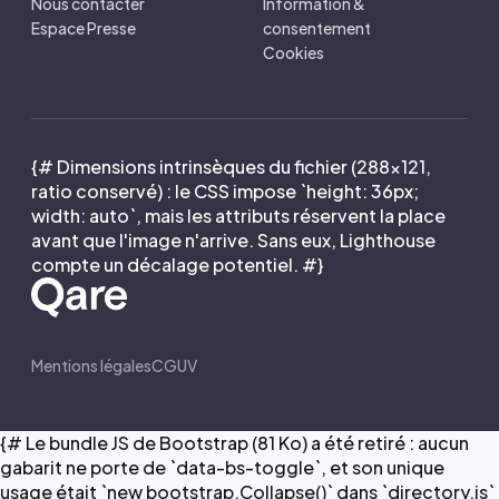
Nous contacter
Information &
Espace Presse
consentement
Cookies
{# Dimensions intrinsèques du fichier (288×121,
ratio conservé) : le CSS impose `height: 36px;
width: auto`, mais les attributs réservent la place
avant que l'image n'arrive. Sans eux, Lighthouse
compte un décalage potentiel. #}
Mentions légales
CGUV
{# Le bundle JS de Bootstrap (81 Ko) a été retiré : aucun
gabarit ne porte de `data-bs-toggle`, et son unique
usage était `new bootstrap.Collapse()` dans `directory.js`