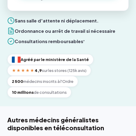
Sans salle d'attente ni déplacement.
Ordonnance ou arrêt de travail si nécessaire
Consultations remboursables
*
Agréé par le ministère de la Santé
★★★★★
4,9
sur les stores (125k avis)
2 500
médecins inscrits à l'Ordre
10 millions
de consultations
Autres médecins généralistes
disponibles en téléconsultation