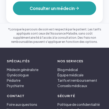
Consulter un médecin
*Lorsque le parcours de soin est respecté par le patient. Les tarifs
appliqués sont ceux de l'Assurance Maladie, sans coût
supplémentaire lié à l'accès à la consultation. Des frais non
remboursables peuvent s'appliquer en fonction des options.
SPÉCIALITÉS
NOS SERVICES
Médecin généraliste
Blog médical
Gynécologue
Équipe médicale
Pédiatre
Tarifs et remboursement
Psychiatre
Conseils médicaux
CONTACT
SÉCURITÉ
Foire aux questions
Politique de confidentialité