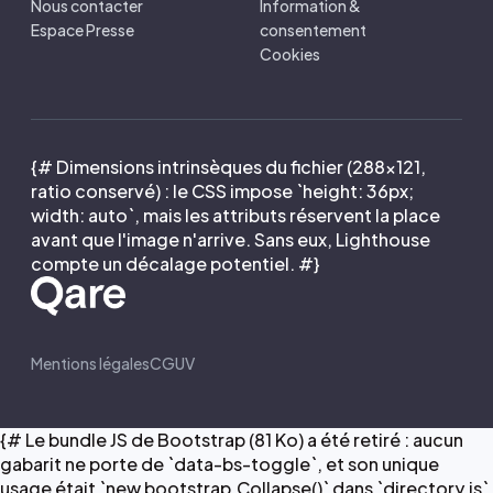
Nous contacter
Information &
Espace Presse
consentement
Cookies
{# Dimensions intrinsèques du fichier (288×121,
ratio conservé) : le CSS impose `height: 36px;
width: auto`, mais les attributs réservent la place
avant que l'image n'arrive. Sans eux, Lighthouse
compte un décalage potentiel. #}
Mentions légales
CGUV
{# Le bundle JS de Bootstrap (81 Ko) a été retiré : aucun
gabarit ne porte de `data-bs-toggle`, et son unique
usage était `new bootstrap.Collapse()` dans `directory.js`