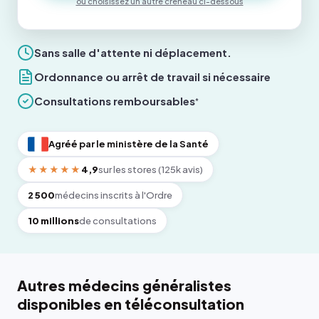
ou choisissez un autre créneau ci-dessous
Sans salle d'attente ni déplacement.
Ordonnance ou arrêt de travail si nécessaire
Consultations remboursables
*
Agréé par le ministère de la Santé
★★★★★
4,9
sur les stores (125k avis)
2 500
médecins inscrits à l'Ordre
10 millions
de consultations
Autres médecins généralistes
disponibles en téléconsultation