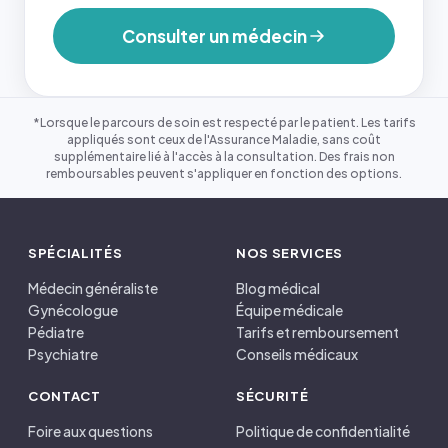
Consulter un médecin
*Lorsque le parcours de soin est respecté par le patient. Les tarifs
appliqués sont ceux de l'Assurance Maladie, sans coût
supplémentaire lié à l'accès à la consultation. Des frais non
remboursables peuvent s'appliquer en fonction des options.
SPÉCIALITÉS
NOS SERVICES
Médecin généraliste
Blog médical
Gynécologue
Équipe médicale
Pédiatre
Tarifs et remboursement
Psychiatre
Conseils médicaux
CONTACT
SÉCURITÉ
Foire aux questions
Politique de confidentialité