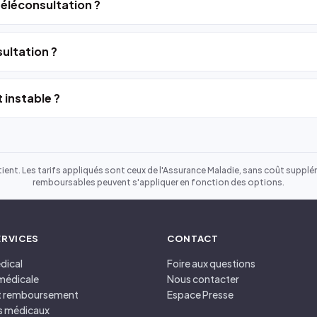
 téléconsultation ?
ultation ?
 instable ?
ient. Les tarifs appliqués sont ceux de l'Assurance Maladie, sans coût suppléme
remboursables peuvent s'appliquer en fonction des options.
ERVICES
CONTACT
dical
Foire aux questions
médicale
Nous contacter
et remboursement
Espace Presse
s médicaux