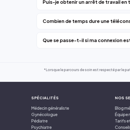
Puis-je obtenir un arrêt de travail en
Combien de temps dure une télécons
Que se passe-t-il si ma connexion est
*Lorsque le parcours de soin est respecté par le pat
SPÉCIALITÉS
NOS S
Médecin généraliste
Blog mé
Gynécologue
Équipe 
Pédiatre
Tarifs 
Psychiatre
Conseil