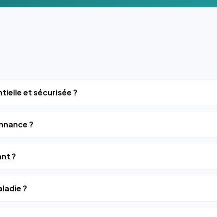
tielle et sécurisée ?
nnance ?
ant ?
ladie ?