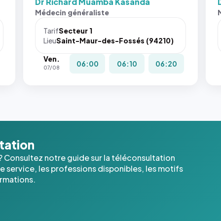
Dr Richard Muamba Kasanda
Médecin généraliste
Tarif
Secteur 1
Lieu
Saint-Maur-des-Fossés (94210)
Ven.
06:00
06:10
06:20
07/08
ltation
? Consultez notre guide sur la téléconsultation
 service, les professions disponibles, les motifs
ormations.