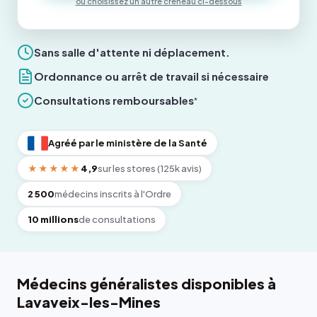
ou choisissez un autre créneau ci-dessous
Sans salle d'attente ni déplacement.
Ordonnance ou arrêt de travail si nécessaire
Consultations remboursables
*
Agréé par le ministère de la Santé
★★★★★
4,9
sur les stores (125k avis)
2 500
médecins inscrits à l'Ordre
10 millions
de consultations
Médecins généralistes disponibles à
Lavaveix-les-Mines