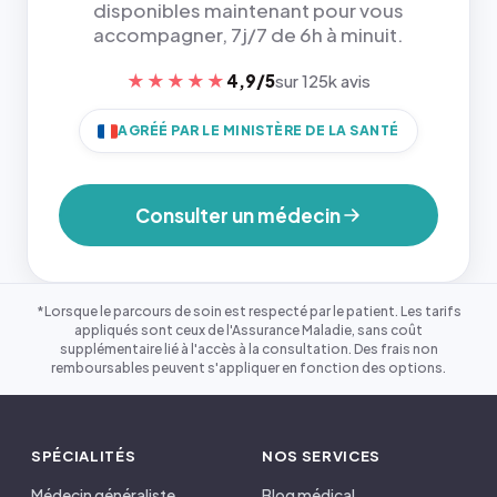
disponibles maintenant pour vous
accompagner, 7j/7 de 6h à minuit.
★★★★★
4,9/5
sur 125k avis
AGRÉÉ PAR LE MINISTÈRE DE LA SANTÉ
Consulter un médecin
*Lorsque le parcours de soin est respecté par le patient. Les tarifs
appliqués sont ceux de l'Assurance Maladie, sans coût
supplémentaire lié à l'accès à la consultation. Des frais non
remboursables peuvent s'appliquer en fonction des options.
SPÉCIALITÉS
NOS SERVICES
Médecin généraliste
Blog médical