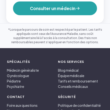
Consulter un médecin
*Lorsque le parcours de soin est respecté par le patient. Les tarifs
appliqués sont ceux de l'Assurance Maladie, sans coût
supplémentaire lié à l'accès à la consultation. Des frais non
remboursables peuvent s'appliquer en fonction des options.
SPÉCIALITÉS
NOS SERVICES
Médecin généraliste
Blog médical
Gynécologue
Équipe médicale
Pédiatre
Tarifs et remboursement
Psychiatre
Conseils médicaux
CONTACT
SÉCURITÉ
Foire aux questions
Politique de confidentialité