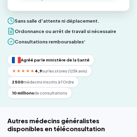
Sans salle d'attente ni déplacement.
Ordonnance ou arrêt de travail si nécessaire
Consultations remboursables
*
Agréé par le ministère de la Santé
★★★★★
4,9
sur les stores (125k avis)
2 500
médecins inscrits à l'Ordre
10 millions
de consultations
Autres médecins généralistes
disponibles en téléconsultation