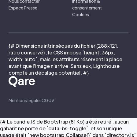
Nous contacter
Information &
Espace Presse
consentement
Cookies
{# Dimensions intrinsèques du fichier (288×121,
ratio conservé) : le CSS impose `height: 36px;
width: auto`, mais les attributs réservent la place
avant que l'image n'arrive. Sans eux, Lighthouse
compte un décalage potentiel. #}
Mentions légales
CGUV
{# Le bundle JS de Bootstrap (81 Ko) a été retiré : aucun
gabarit ne porte de `data-bs-toggle`, et son unique
usage était `new bootstrap.Collapse()` dans `directory.js`