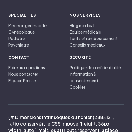
SPÉCIALITÉS
NOS SERVICES
Médecin généraliste
Blog médical
Gynécologue
Équipe médicale
Pédiatre
Tarifs et remboursement
Psychiatre
Conseils médicaux
CONTACT
SÉCURITÉ
Foire aux questions
Politique de confidentialité
Nous contacter
Information &
Espace Presse
consentement
Cookies
{# Dimensions intrinsèques du fichier (288×121,
ratio conservé) : le CSS impose `height: 36px;
width: auto`, mais les attributs réservent la place