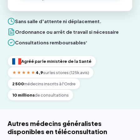
Sans salle d'attente ni déplacement.
Ordonnance ou arrêt de travail si nécessaire
Consultations remboursables
*
Agréé par le ministère de la Santé
★★★★★
4,9
sur les stores (125k avis)
2 500
médecins inscrits à l'Ordre
10 millions
de consultations
Autres médecins généralistes
disponibles en téléconsultation