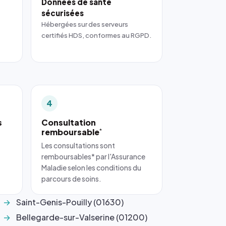
Données de santé
sécurisées
Hébergées sur des serveurs
certifiés HDS, conformes au RGPD.
4
s
Consultation
remboursable
*
Les consultations sont
remboursables* par l'Assurance
Maladie selon les conditions du
parcours de soins.
Saint-Genis-Pouilly (01630)
Bellegarde-sur-Valserine (01200)