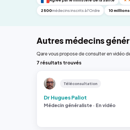
Agréé par le ministère de la Santé
★
2 500
médecins inscrits à l'Ordre
10 millions
Autres médecins généra
Qare vous propose de consulter en vidéo de 6
7 résultats trouvés
Téléconsultation
Dr Hugues Paliot
Médecin généraliste · En vidéo