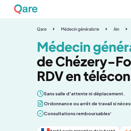
Qare
Médecin généraliste
Ain
Médecin généra
de Chézery-For
RDV en télécon
Sans salle d'attente ni déplacement.
Ordonnance ou arrêt de travail si néces
Consultations remboursables
*