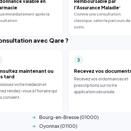
donnance valable en
Remboursable par
armacie
l'Assurance Maladie
*
ue immédiatement après la
Comme une consultation
sultation.
classique, selon le parcours de
soins.
nsultation avec Qare ?
3
nsultez maintenant ou
Recevez vos document
us tard
Recevez vos ordonnances et
isissez votre médecin et
prescriptions sur notre
nez rendez-vous à l'horaire qui
application sécurisée.
s convient.
Bourg-en-Bresse (01000)
Oyonnax (01100)