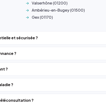
Valserhône (01200)
Ambérieu-en-Bugey (01500)
Gex (01170)
tielle et sécurisée ?
nnance ?
ant ?
ladie ?
 téléconsultation ?