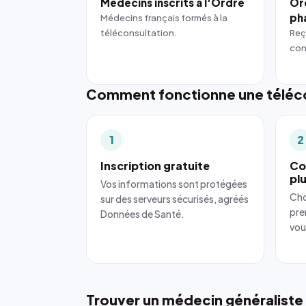
Médecins inscrits à l'Ordre
Or
ph
Médecins français formés à la
téléconsultation.
Reç
con
Comment fonctionne une téléco
1
2
Inscription gratuite
Co
pl
Vos informations sont protégées
Cho
sur des serveurs sécurisés, agréés
pre
Données de Santé.
vou
Trouver un médecin généraliste