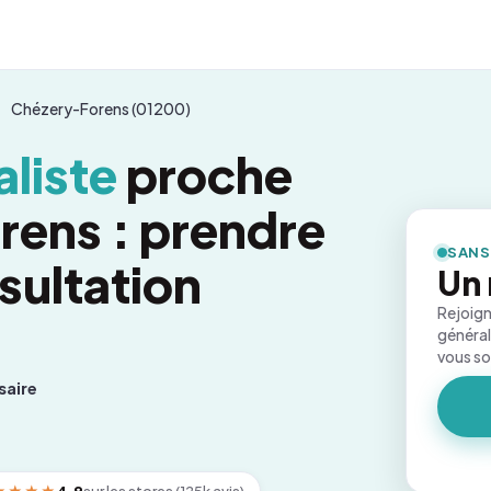
Chézery-Forens (01200)
liste
proche
ens : prendre
SANS
sultation
Un 
Rejoign
général
vous s
saire