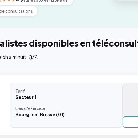
★★★★
4,9
sur les stores (125k avis)
de consultations
listes disponibles en téléconsul
h à minuit, 7j/7.
Tarif
Secteur 1
Lieu
d'exercice
Bourg-en-Bresse (01)