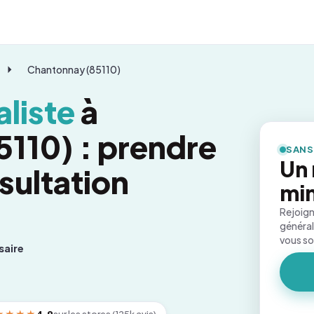
Chantonnay (85110)
liste
à
110) : prendre
SANS
Un 
sultation
mi
Rejoign
général
vous s
saire