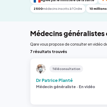
Agréé par le ministère de la Santé
★
2 500
médecins inscrits à l'Ordre
10 millions
Médecins généralistes
Qare vous propose de consulter en vidéo de 6
7 résultats trouvés
Téléconsultation
Dr Patrice Planté
Médecin généraliste · En vidéo