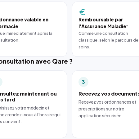
donnance valable en
Remboursable par
armacie
l'Assurance Maladie
*
ue immédiatement après la
Comme une consultation
sultation.
classique, selon le parcours de
soins.
nsultation avec Qare ?
3
nsultez maintenant ou
Recevez vos document
us tard
Recevez vos ordonnances et
isissez votre médecin et
prescriptions sur notre
nez rendez-vous à l'horaire qui
application sécurisée.
s convient.