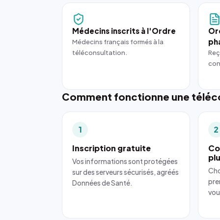
Médecins inscrits à l'Ordre
Or
ph
Médecins français formés à la
téléconsultation.
Reç
con
Comment fonctionne une téléco
1
2
Inscription gratuite
Co
pl
Vos informations sont protégées
Cho
sur des serveurs sécurisés, agréés
pre
Données de Santé.
vou