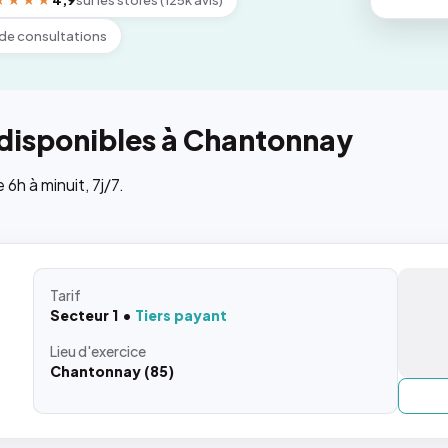
★★★★
4,9
sur les stores (125k avis)
de consultations
 disponibles à Chantonnay
h à minuit, 7j/7.
Tarif
Secteur 1
Tiers payant
Lieu
d'exercice
Chantonnay (85)