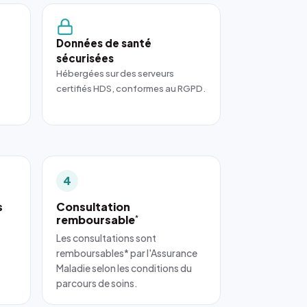
Données de santé
sécurisées
Hébergées sur des serveurs
certifiés HDS, conformes au RGPD.
4
s
Consultation
remboursable
*
Les consultations sont
remboursables* par l'Assurance
Maladie selon les conditions du
parcours de soins.