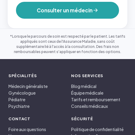
Consulter un médecin
*Lorsque le parcours de soin est respecté par le patient. Les tarifs
appliqués sont ceux de l'Assurance Maladie, sans coût
supplémentaire lié à l'accès à la consultation. Des frais non
remboursables peuvent s'appliquer en fonction des options.
SPÉCIALITÉS
NOS SERVICES
Médecin généraliste
Blog médical
Gynécologue
Équipe médicale
Pédiatre
Tarifs et remboursement
Psychiatre
Conseils médicaux
CONTACT
SÉCURITÉ
Foire aux questions
Politique de confidentialité