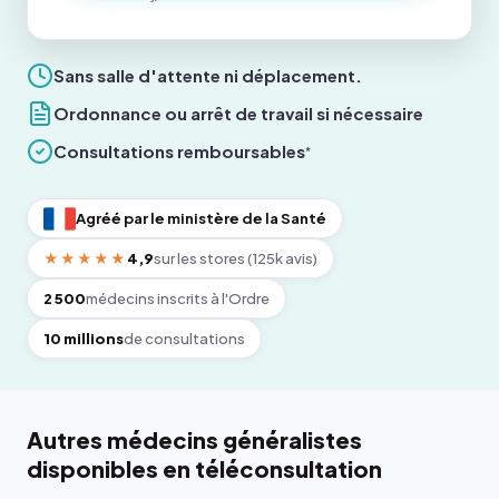
Sans salle d'attente ni déplacement.
Ordonnance ou arrêt de travail si nécessaire
Consultations remboursables
*
Agréé par le ministère de la Santé
★★★★★
4,9
sur les stores (125k avis)
2 500
médecins inscrits à l'Ordre
10 millions
de consultations
Autres médecins généralistes
disponibles en téléconsultation