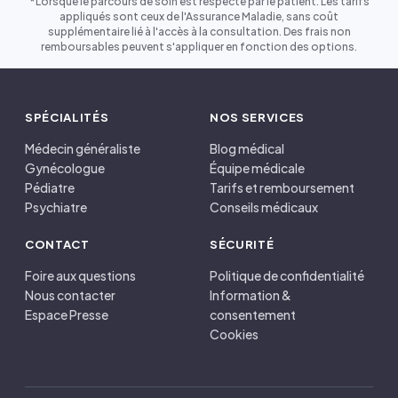
*Lorsque le parcours de soin est respecté par le patient. Les tarifs
appliqués sont ceux de l'Assurance Maladie, sans coût
supplémentaire lié à l'accès à la consultation. Des frais non
remboursables peuvent s'appliquer en fonction des options.
SPÉCIALITÉS
NOS SERVICES
Médecin généraliste
Blog médical
Gynécologue
Équipe médicale
Pédiatre
Tarifs et remboursement
Psychiatre
Conseils médicaux
CONTACT
SÉCURITÉ
Foire aux questions
Politique de confidentialité
Nous contacter
Information &
Espace Presse
consentement
Cookies