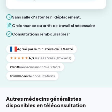
Sans salle d'attente ni déplacement.
Ordonnance ou arrêt de travail si nécessaire
Consultations remboursables
*
Agréé par le ministère de la Santé
★★★★★
4,9
sur les stores (125k avis)
2 500
médecins inscrits à l'Ordre
10 millions
de consultations
Autres médecins généralistes
disponibles en téléconsultation