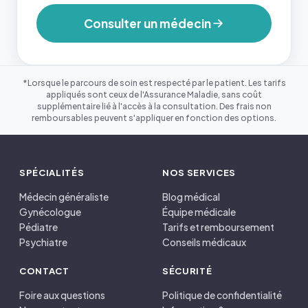
Consulter un médecin
*Lorsque le parcours de soin est respecté par le patient. Les tarifs
appliqués sont ceux de l'Assurance Maladie, sans coût
supplémentaire lié à l'accès à la consultation. Des frais non
remboursables peuvent s'appliquer en fonction des options.
SPÉCIALITÉS
NOS SERVICES
Médecin généraliste
Blog médical
Gynécologue
Équipe médicale
Pédiatre
Tarifs et remboursement
Psychiatre
Conseils médicaux
CONTACT
SÉCURITÉ
Foire aux questions
Politique de confidentialité