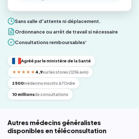
Sans salle d'attente ni déplacement.
Ordonnance ou arrêt de travail si nécessaire
Consultations remboursables
*
Agréé par le ministère de la Santé
★★★★★
4,9
sur les stores (125k avis)
2 500
médecins inscrits à l'Ordre
10 millions
de consultations
Autres médecins généralistes
disponibles en téléconsultation