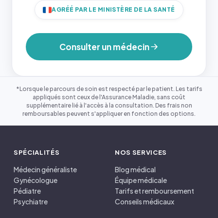
AGRÉÉ PAR LE MINISTÈRE DE LA SANTÉ
Consulter un médecin
*Lorsque le parcours de soin est respecté par le patient. Les tarifs
appliqués sont ceux de l'Assurance Maladie, sans coût
supplémentaire lié à l'accès à la consultation. Des frais non
remboursables peuvent s'appliquer en fonction des options.
SPÉCIALITÉS
NOS SERVICES
Médecin généraliste
Blog médical
Gynécologue
Équipe médicale
Pédiatre
Tarifs et remboursement
Psychiatre
Conseils médicaux