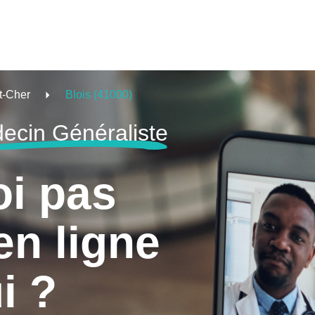
t-Cher
Blois (41000)
ecin Généraliste
oi pas
en ligne
i ?