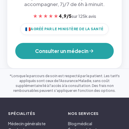
accompagner, 7j/7 de 6h à minuit.
★★★★★
4,9/5
sur 125k avis
AGRÉÉ PAR LE MINISTÈRE DE LA SANTÉ
Consulter un médecin
*Lorsque le parcours de soin est respecté par le patient. Les tarifs
appliqués sont ceux de l'Assurance Maladie, sans coût
supplémentaire lié à l'accès à la consultation. Des frais non
remboursables peuvent s'appliquer en fonction des options.
SPÉCIALITÉS
NOS SERVICES
Médecin généraliste
Blog médical