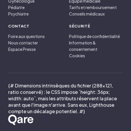
Gynécologue
Équipe médicale
Pédiatre
Tarifs et remboursement
Psychiatre
Conseils médicaux
CONTACT
SÉCURITÉ
Foire aux questions
Politique de confidentialité
Nous contacter
Information &
Espace Presse
consentement
Cookies
{# Dimensions intrinsèques du fichier (288×121,
ratio conservé) : le CSS impose `height: 36px;
width: auto`, mais les attributs réservent la place
avant que l'image n'arrive. Sans eux, Lighthouse
compte un décalage potentiel. #}