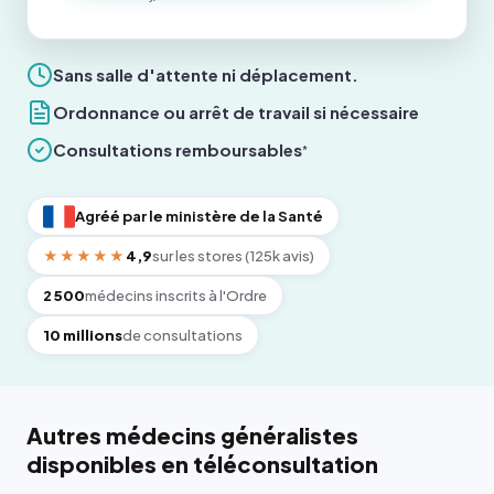
Sans salle d'attente ni déplacement.
Ordonnance ou arrêt de travail si nécessaire
Consultations remboursables
*
Agréé par le ministère de la Santé
★★★★★
4,9
sur les stores (125k avis)
2 500
médecins inscrits à l'Ordre
10 millions
de consultations
Autres médecins généralistes
disponibles en téléconsultation