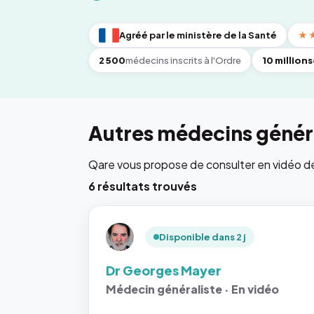
Agréé par le ministère de la Santé
★
2 500
médecins inscrits à l'Ordre
10 millions
Autres médecins généra
Qare vous propose de consulter en vidéo de 6
6 résultats trouvés
Disponible dans 2 j
Dr Georges Mayer
Médecin généraliste · En vidéo