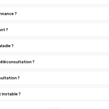
nnance ?
ant ?
ladie ?
 téléconsultation ?
ultation ?
 instable ?