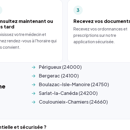
3
nsultez maintenant ou
Recevez vos document
us tard
Recevez vos ordonnances et
isissez votre médecin et
prescriptions sur notre
nez rendez-vous à l'horaire qui
application sécurisée.
s convient.
Périgueux (24000)
Bergerac (24100)
Boulazac-Isle-Manoire (24750)
he
Sarlat-la-Canéda (24200)
Coulounieix-Chamiers (24660)
tielle et sécurisée ?