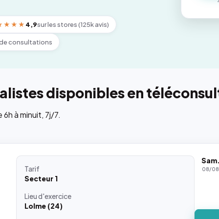
★★★★
4,9
sur les stores (125k avis)
de consultations
listes disponibles en téléconsul
h à minuit, 7j/7.
Sam
Tarif
08/0
Secteur 1
Lieu
d'exercice
Lolme (24)