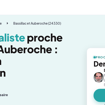
e
Bassillac et Auberoche (24330)
liste
proche
 Auberoche :
n
PROC
De
on
saire