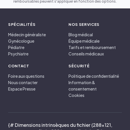
remboursables peuvent s'appliquer en fonction des options.
SPÉCIALITÉS
NOS SERVICES
Médecin généraliste
Blog médical
Gynécologue
Équipe médicale
Pédiatre
Tarifs et remboursement
Psychiatre
Conseils médicaux
CONTACT
SÉCURITÉ
Foire aux questions
Politique de confidentialité
Nous contacter
Information &
Espace Presse
consentement
Cookies
{# Dimensions intrinsèques du fichier (288×121,