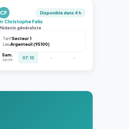
CF
Disponible dans 4 h
Dr Christophe Felix
Médecin généraliste
Tarif
Secteur 1
Lieu
Argenteuil (95100)
Sam.
07:10
-
-
08/08