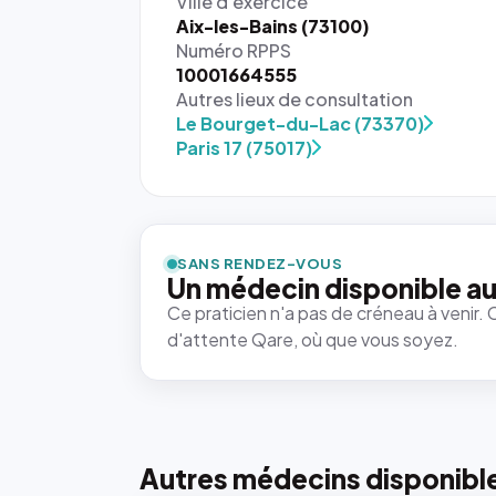
Ville d'exercice
Aix-les-Bains (73100)
Numéro RPPS
10001664555
Autres lieux de consultation
Le Bourget-du-Lac (73370)
Paris 17 (75017)
{# 40×40
: la taille
rendue par
`.profile-
SANS RENDEZ-VOUS
picture`,
Un médecin disponible au
et un
Ce praticien n'a pas de créneau à venir. 
rapport 1:1
d'attente Qare, où que vous soyez.
qui reste
juste à
toutes les
tailles
puisque la
photo est
Autres médecins disponibl
recadrée