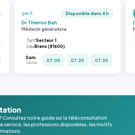
en
`object-
Disponible dans 4 h
fit: cover`.
Dr Thierno Bah
Sans ces
Médecin généraliste
attributs
le
Tarif
Secteur 1
navigateur
Lieu
Brens (81600)
ne réserve
Sam.
pas la
07:00
07:20
07:30
08/08
place, et
c'étaient
les trois
dernières
images de
l'annuaire
dans ce
ltation
cas. #}
? Consultez notre guide sur la téléconsultation
 service, les professions disponibles, les motifs
ormations.