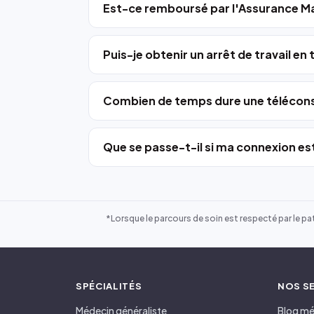
Est-ce remboursé par l'Assurance Ma
Puis-je obtenir un arrêt de travail en
Combien de temps dure une télécons
Que se passe-t-il si ma connexion est
*Lorsque le parcours de soin est respecté par le pat
SPÉCIALITÉS
NOS S
Médecin généraliste
Blog mé