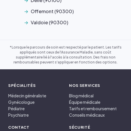
Delle (90100)
Offemont (90300)
Valdoie (90300)
*Lorsque le parcours de soin est respecté par le patient. Les tarifs
appliqués sont ceux de l'Assurance Maladie, sans coût
supplémentaire lié à l'accès à la consultation. Des frais non
remboursables peuvent s'appliquer en fonction des options.
SPÉCIALITÉS
NOS SERVICES
Médecin généraliste
Blog médical
Gynécologue
Équipe médicale
Pédiatre
Tarifs et remboursement
Psychiatre
Conseils médicaux
CONTACT
SÉCURITÉ