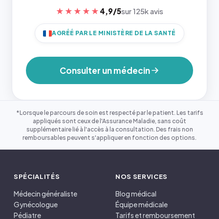
★★★★★
4,9/5
sur 125k avis
AGRÉÉ PAR LE MINISTÈRE DE LA SANTÉ
Consulter un médecin
*Lorsque le parcours de soin est respecté par le patient. Les tarifs
appliqués sont ceux de l'Assurance Maladie, sans coût
supplémentaire lié à l'accès à la consultation. Des frais non
remboursables peuvent s'appliquer en fonction des options.
SPÉCIALITÉS
NOS SERVICES
Médecin généraliste
Blog médical
Gynécologue
Équipe médicale
Pédiatre
Tarifs et remboursement