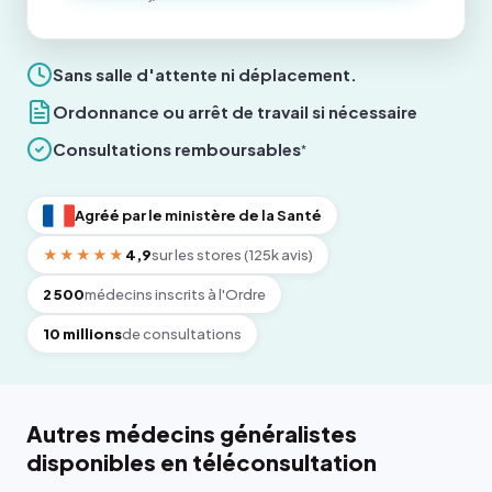
Sans salle d'attente ni déplacement.
Ordonnance ou arrêt de travail si nécessaire
Consultations remboursables
*
Agréé par le ministère de la Santé
★★★★★
4,9
sur les stores (125k avis)
2 500
médecins inscrits à l'Ordre
10 millions
de consultations
Autres médecins généralistes
disponibles en téléconsultation