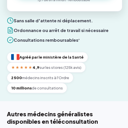
Sans salle d'attente ni déplacement.
Ordonnance ou arrêt de travail si nécessaire
Consultations remboursables
*
Agréé par le ministère de la Santé
★★★★★
4,9
sur les stores (125k avis)
2 500
médecins inscrits à l'Ordre
10 millions
de consultations
Autres médecins généralistes
disponibles en téléconsultation