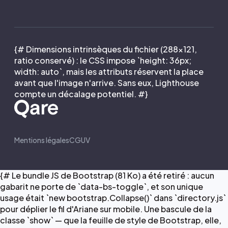
{# Dimensions intrinsèques du fichier (288×121,
ratio conservé) : le CSS impose `height: 36px;
width: auto`, mais les attributs réservent la place
avant que l'image n'arrive. Sans eux, Lighthouse
compte un décalage potentiel. #}
Mentions légales
CGUV
{# Le bundle JS de Bootstrap (81 Ko) a été retiré : aucun
gabarit ne porte de `data-bs-toggle`, et son unique
usage était `new bootstrap.Collapse()` dans `directory.js`
pour déplier le fil d'Ariane sur mobile. Une bascule de la
classe `show` — que la feuille de style de Bootstrap, elle,