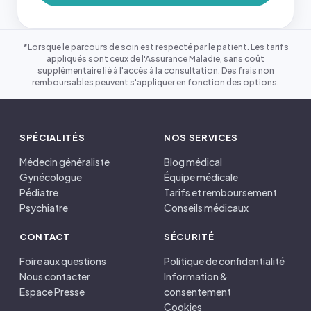
*Lorsque le parcours de soin est respecté par le patient. Les tarifs
appliqués sont ceux de l'Assurance Maladie, sans coût
supplémentaire lié à l'accès à la consultation. Des frais non
remboursables peuvent s'appliquer en fonction des options.
SPÉCIALITÉS
NOS SERVICES
Médecin généraliste
Blog médical
Gynécologue
Équipe médicale
Pédiatre
Tarifs et remboursement
Psychiatre
Conseils médicaux
CONTACT
SÉCURITÉ
Foire aux questions
Politique de confidentialité
Nous contacter
Information &
Espace Presse
consentement
Cookies