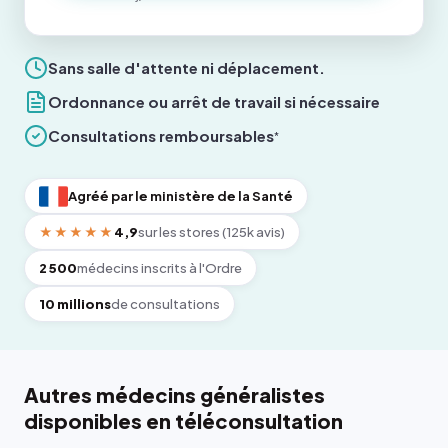
Sans salle d'attente ni déplacement.
Ordonnance ou arrêt de travail si nécessaire
Consultations remboursables
*
Agréé par le ministère de la Santé
★★★★★
4,9
sur les stores (125k avis)
2 500
médecins inscrits à l'Ordre
10 millions
de consultations
Autres médecins généralistes
disponibles en téléconsultation