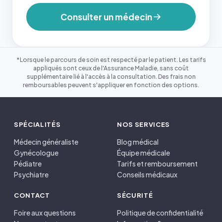
Consulter un médecin
*Lorsque le parcours de soin est respecté par le patient. Les tarifs
appliqués sont ceux de l'Assurance Maladie, sans coût
supplémentaire lié à l'accès à la consultation. Des frais non
remboursables peuvent s'appliquer en fonction des options.
SPÉCIALITÉS
NOS SERVICES
Médecin généraliste
Blog médical
Gynécologue
Équipe médicale
Pédiatre
Tarifs et remboursement
Psychiatre
Conseils médicaux
CONTACT
SÉCURITÉ
Foire aux questions
Politique de confidentialité