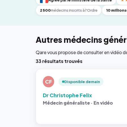
Agréé par le ministère de la Santé
★
2 500
médecins inscrits à l'Ordre
10 millions
Autres médecins généra
Qare vous propose de consulter en vidéo de 6
33 résultats trouvés
CF
Disponible demain
Dr Christophe Felix
Médecin généraliste · En vidéo