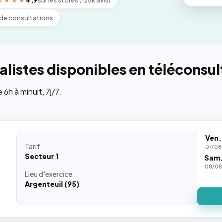
★★★★
4,9
sur les stores (125k avis)
de consultations
listes disponibles en téléconsul
h à minuit, 7j/7.
Ven.
Tarif
07/08
Secteur 1
Sam
08/0
Lieu
d'exercice
Argenteuil (95)