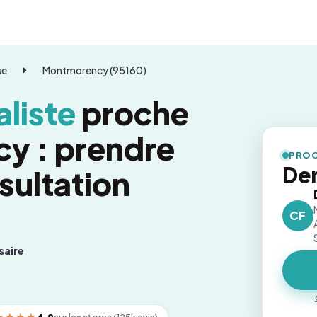
se
Montmorency (95160)
liste
proche
y : prendre
PROC
De
sultation
CF
saire