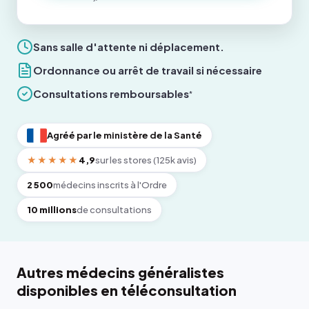
Sans salle d'attente ni déplacement.
Ordonnance ou arrêt de travail si nécessaire
Consultations remboursables
*
Agréé par le ministère de la Santé
★★★★★
4,9
sur les stores (125k avis)
2 500
médecins inscrits à l'Ordre
10 millions
de consultations
Autres médecins généralistes
disponibles en téléconsultation