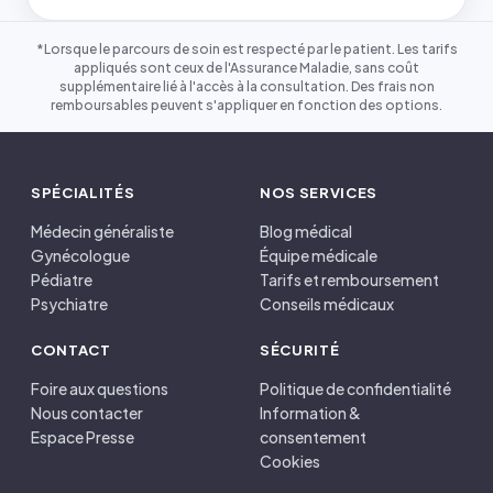
*Lorsque le parcours de soin est respecté par le patient. Les tarifs
appliqués sont ceux de l'Assurance Maladie, sans coût
supplémentaire lié à l'accès à la consultation. Des frais non
remboursables peuvent s'appliquer en fonction des options.
SPÉCIALITÉS
NOS SERVICES
Médecin généraliste
Blog médical
Gynécologue
Équipe médicale
Pédiatre
Tarifs et remboursement
Psychiatre
Conseils médicaux
CONTACT
SÉCURITÉ
Foire aux questions
Politique de confidentialité
Nous contacter
Information &
Espace Presse
consentement
Cookies