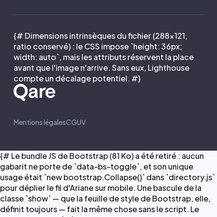
{# Dimensions intrinsèques du fichier (288×121,
ratio conservé) : le CSS impose `height: 36px;
width: auto`, mais les attributs réservent la place
avant que l'image n'arrive. Sans eux, Lighthouse
compte un décalage potentiel. #}
Mentions légales
CGUV
{# Le bundle JS de Bootstrap (81 Ko) a été retiré : aucun
gabarit ne porte de `data-bs-toggle`, et son unique
usage était `new bootstrap.Collapse()` dans `directory.js`
pour déplier le fil d'Ariane sur mobile. Une bascule de la
classe `show` — que la feuille de style de Bootstrap, elle,
définit toujours — fait la même chose sans le script. Le