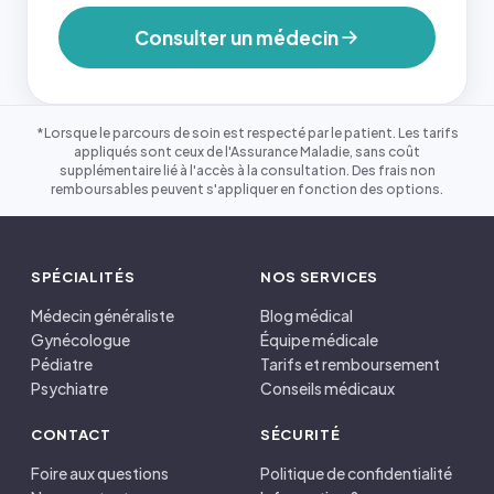
Consulter un médecin
*Lorsque le parcours de soin est respecté par le patient. Les tarifs
appliqués sont ceux de l'Assurance Maladie, sans coût
supplémentaire lié à l'accès à la consultation. Des frais non
remboursables peuvent s'appliquer en fonction des options.
SPÉCIALITÉS
NOS SERVICES
Médecin généraliste
Blog médical
Gynécologue
Équipe médicale
Pédiatre
Tarifs et remboursement
Psychiatre
Conseils médicaux
CONTACT
SÉCURITÉ
Foire aux questions
Politique de confidentialité