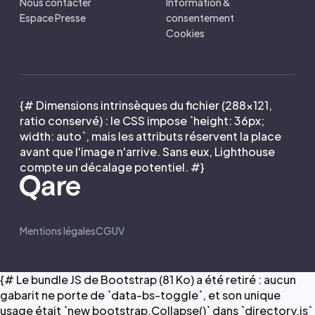
Nous contacter
Information &
Espace Presse
consentement
Cookies
{# Dimensions intrinsèques du fichier (288×121,
ratio conservé) : le CSS impose `height: 36px;
width: auto`, mais les attributs réservent la place
avant que l'image n'arrive. Sans eux, Lighthouse
compte un décalage potentiel. #}
Mentions légales
CGUV
{# Le bundle JS de Bootstrap (81 Ko) a été retiré : aucun
gabarit ne porte de `data-bs-toggle`, et son unique
usage était `new bootstrap.Collapse()` dans `directory.js`