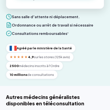
Sans salle d'attente ni déplacement.
Ordonnance ou arrêt de travail si nécessaire
Consultations remboursables
*
Agréé par le ministère de la Santé
★★★★★
4,9
sur les stores (125k avis)
2 500
médecins inscrits à l'Ordre
10 millions
de consultations
Autres médecins généralistes
disponibles en téléconsultation