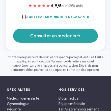
★★★★★
4,9/5
sur 125k avis
AGRÉÉ PAR LE MINISTÈRE DE LA SANTÉ
Consulter un médecin
*Lorsque le parcours de soin est respecté par le patient. Les tarifs
appliqués sont ceux de l'Assurance Maladie, sans coût
supplémentaire lié à l'accès à la consultation. Des frais non
remboursables peuvent s'appliquer en fonction des options.
SPÉCIALITÉS
NOS SERVICES
Médecin généraliste
Blog médical
Gynécologue
Équipe médicale
Pédiatre
Tarifs et remboursement