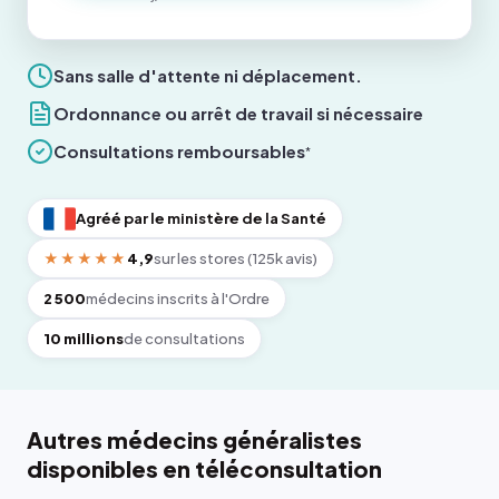
Sans salle d'attente ni déplacement.
Ordonnance ou arrêt de travail si nécessaire
Consultations remboursables
*
Agréé par le ministère de la Santé
★★★★★
4,9
sur les stores (125k avis)
2 500
médecins inscrits à l'Ordre
10 millions
de consultations
Autres médecins généralistes
disponibles en téléconsultation