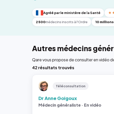
Agréé par le ministère de la Santé
★
2 500
médecins inscrits à l'Ordre
10 millions
Autres médecins généra
Qare vous propose de consulter en vidéo de 6
42 résultats trouvés
Téléconsultation
Dr Anne Goigoux
Médecin généraliste · En vidéo