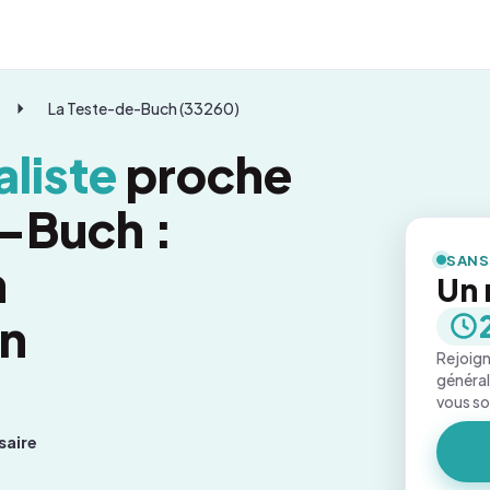
La Teste-de-Buch (33260)
liste
proche
-Buch :
SANS
n
Un 
on
Rejoign
général
vous s
saire