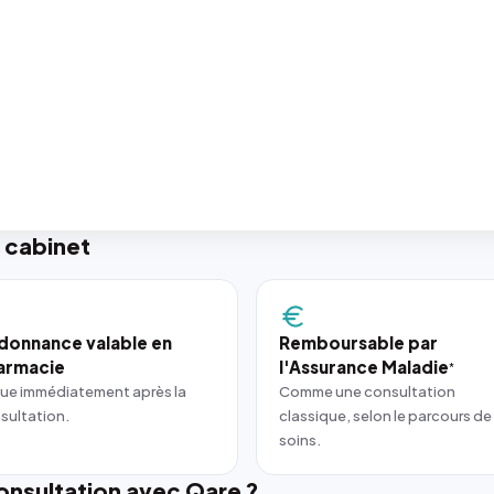
 cabinet
donnance valable en
Remboursable par
armacie
l'Assurance Maladie
*
ue immédiatement après la
Comme une consultation
sultation.
classique, selon le parcours de
soins.
nsultation avec Qare ?