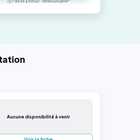
7j/7 de 6h à minuit · remboursable*
tation
Aucune disponibilité à venir
Voir la fiche