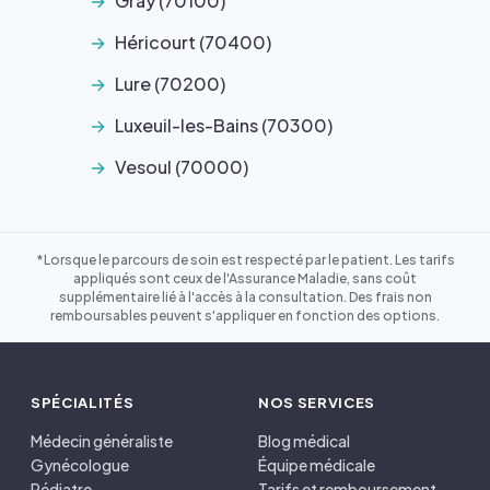
Gray (70100)
Héricourt (70400)
Lure (70200)
Luxeuil-les-Bains (70300)
Vesoul (70000)
*Lorsque le parcours de soin est respecté par le patient. Les tarifs
appliqués sont ceux de l'Assurance Maladie, sans coût
supplémentaire lié à l'accès à la consultation. Des frais non
remboursables peuvent s'appliquer en fonction des options.
SPÉCIALITÉS
NOS SERVICES
Médecin généraliste
Blog médical
Gynécologue
Équipe médicale
Pédiatre
Tarifs et remboursement