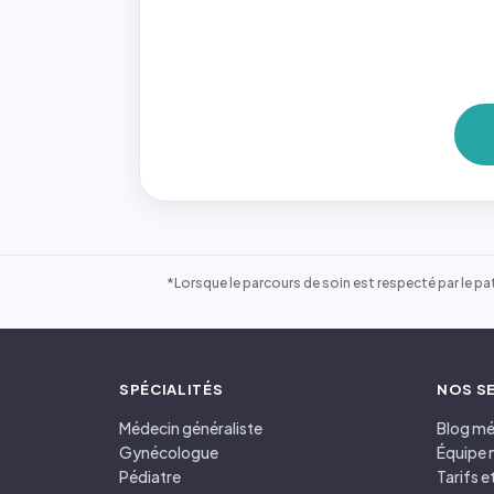
*Lorsque le parcours de soin est respecté par le pat
SPÉCIALITÉS
NOS S
Médecin généraliste
Blog mé
Gynécologue
Équipe 
Pédiatre
Tarifs 