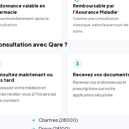
donnance valable en
Remboursable par
armacie
l'Assurance Maladie
*
ue immédiatement après la
Comme une consultation
sultation.
classique, selon le parcours de
soins.
nsultation avec Qare ?
3
nsultez maintenant ou
Recevez vos document
us tard
Recevez vos ordonnances et
isissez votre médecin et
prescriptions sur notre
nez rendez-vous à l'horaire qui
application sécurisée.
s convient.
Chartres (28000)
Dreux (28100)