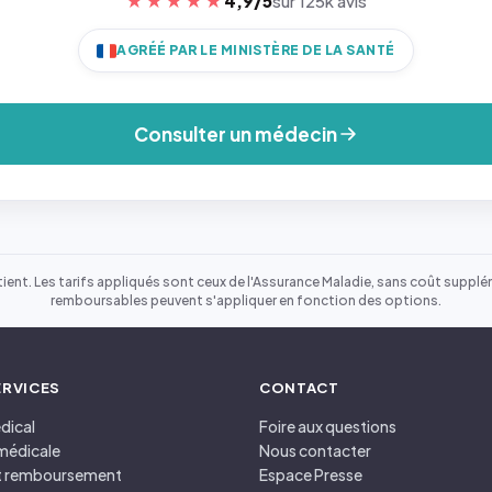
★★★★★
4,9/5
sur 125k avis
AGRÉÉ PAR LE MINISTÈRE DE LA SANTÉ
Consulter un médecin
ient. Les tarifs appliqués sont ceux de l'Assurance Maladie, sans coût suppléme
remboursables peuvent s'appliquer en fonction des options.
ERVICES
CONTACT
dical
Foire aux questions
médicale
Nous contacter
et remboursement
Espace Presse