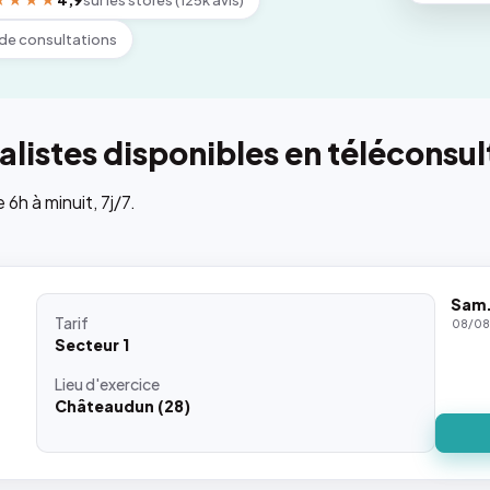
★★★★
4,9
sur les stores (125k avis)
de consultations
listes disponibles en téléconsul
h à minuit, 7j/7.
Sam
Tarif
08/0
Secteur 1
Lieu
d'exercice
Châteaudun (28)