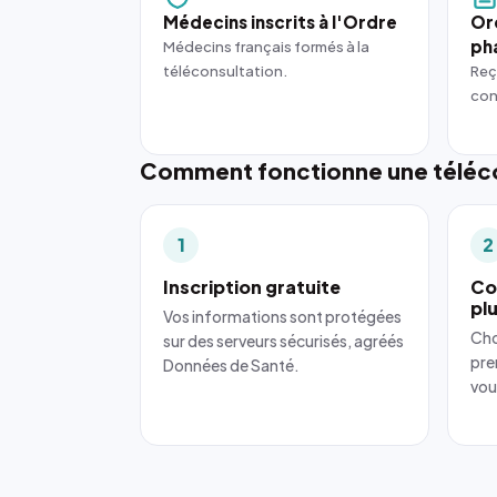
Médecins inscrits à l'Ordre
Or
ph
Médecins français formés à la
téléconsultation.
Reç
con
Comment fonctionne une téléco
1
2
Inscription gratuite
Co
pl
Vos informations sont protégées
Cho
sur des serveurs sécurisés, agréés
pre
Données de Santé.
vou