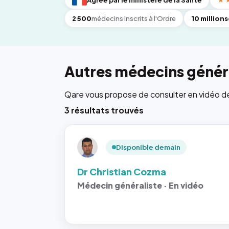
Agréé par le ministère de la Santé
★
2 500
médecins inscrits à l'Ordre
10 millions
Autres médecins généra
Qare vous propose de consulter en vidéo de 6
3 résultats trouvés
Disponible demain
Dr Christian Cozma
Médecin généraliste · En vidéo