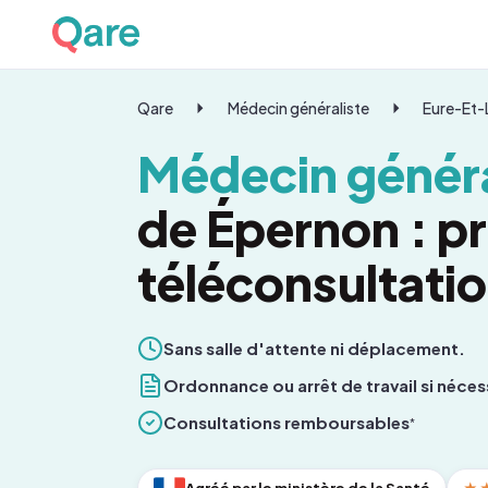
Qare
Médecin généraliste
Eure-Et-
Médecin généra
de Épernon : p
téléconsultati
Sans salle d'attente ni déplacement.
Ordonnance ou arrêt de travail si néces
Consultations remboursables
*