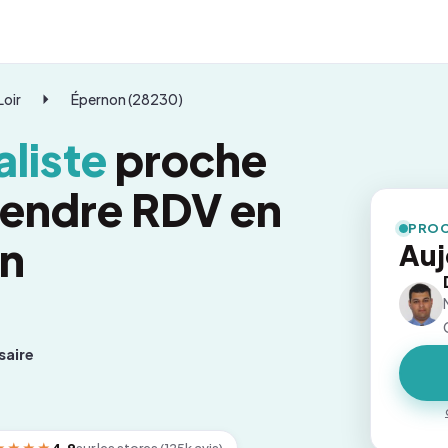
Loir
Épernon (28230)
liste
proche
rendre RDV en
PROC
on
Auj
saire