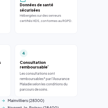
Données de santé
sécurisées
Hébergées sur des serveurs
certifiés HDS, conformes au RGPD.
4
s
Consultation
remboursable
*
Les consultations sont
remboursables* par l'Assurance
Maladie selon les conditions du
parcours de soins.
Mainvilliers (28300)
Nogent-le-Rotrou (28400)