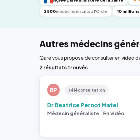
Agréé par le ministère de la Santé
★
2 500
médecins inscrits à l'Ordre
10 millions
Autres médecins généra
Qare vous propose de consulter en vidéo de 6
2 résultats trouvés
BP
Téléconsultation
Dr Beatrice Pernot Matel
Médecin généraliste · En vidéo