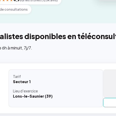
★★★★
4,9
sur les stores (125k avis)
de consultations
listes disponibles en téléconsul
h à minuit, 7j/7.
Tarif
Secteur 1
Lieu
d'exercice
Lons-le-Saunier (39)