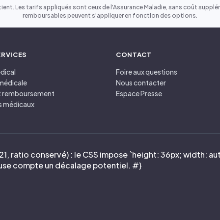
ient. Les tarifs appliqués sont ceux de l'Assurance Maladie, sans coût suppléme
remboursables peuvent s'appliquer en fonction des options.
ERVICES
CONTACT
dical
Foire aux questions
médicale
Nous contacter
et remboursement
Espace Presse
s médicaux
1, ratio conservé) : le CSS impose `height: 36px; width: auto
house compte un décalage potentiel. #}