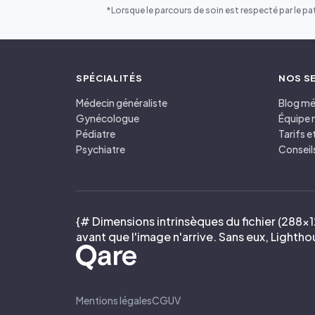
*Lorsque le parcours de soin est respecté par le pat
SPÉCIALITÉS
NOS S
Médecin généraliste
Blog mé
Gynécologue
Équipe 
Pédiatre
Tarifs 
Psychiatre
Conseil
{# Dimensions intrinsèques du fichier (288×12
avant que l'image n'arrive. Sans eux, Light
Mentions légales
CGUV