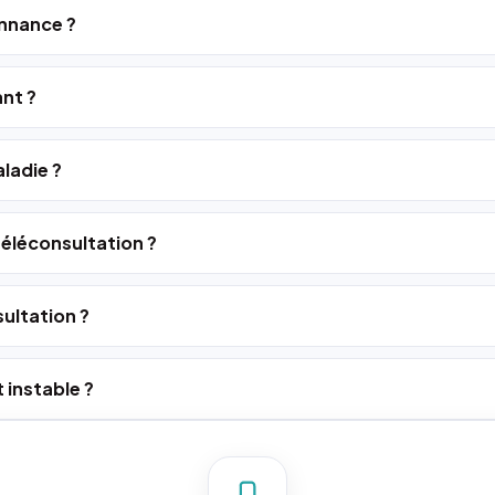
nnance ?
ant ?
ladie ?
 téléconsultation ?
ultation ?
 instable ?