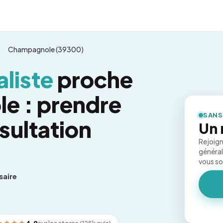
Champagnole (39300)
liste
proche
e : prendre
SANS
sultation
Un 
Rejoign
général
vous s
saire