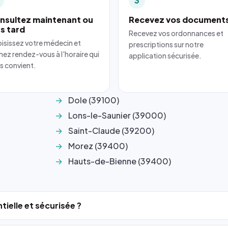
3
nsultez maintenant ou
Recevez vos document
us tard
Recevez vos ordonnances et
isissez votre médecin et
prescriptions sur notre
nez rendez-vous à l'horaire qui
application sécurisée.
s convient.
Dole (39100)
Lons-le-Saunier (39000)
Saint-Claude (39200)
Morez (39400)
Hauts-de-Bienne (39400)
tielle et sécurisée ?