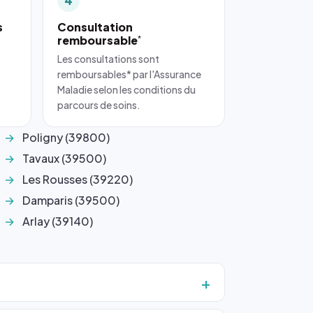
4
s
Consultation
remboursable
*
Les consultations sont
remboursables* par l'Assurance
Maladie selon les conditions du
parcours de soins.
Poligny (39800)
Tavaux (39500)
Les Rousses (39220)
Damparis (39500)
Arlay (39140)