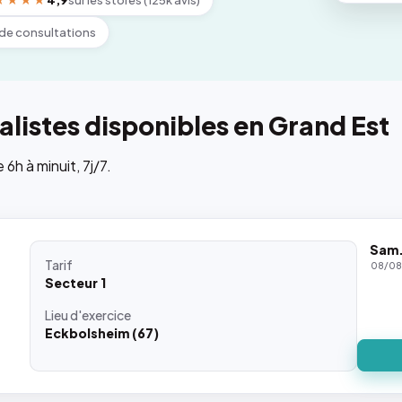
★★★★
4,9
sur les stores (125k avis)
de consultations
listes disponibles en Grand Est
h à minuit, 7j/7.
Sam
Tarif
08/0
Secteur 1
Lieu
d'exercice
Eckbolsheim (67)