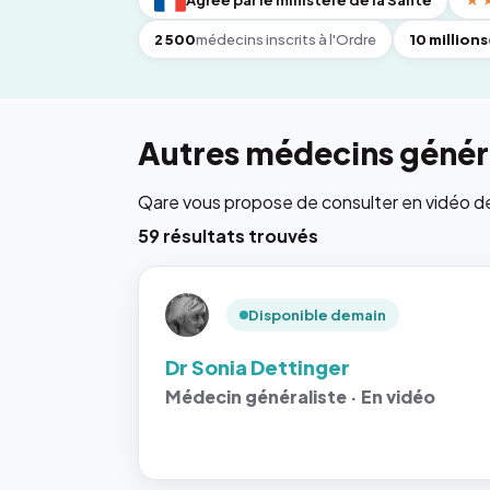
Agréé par le ministère de la Santé
★
2 500
médecins inscrits à l'Ordre
10 millions
Autres médecins généra
Qare vous propose de consulter en vidéo de 6
59 résultats trouvés
Disponible demain
Dr Sonia Dettinger
Médecin généraliste · En vidéo