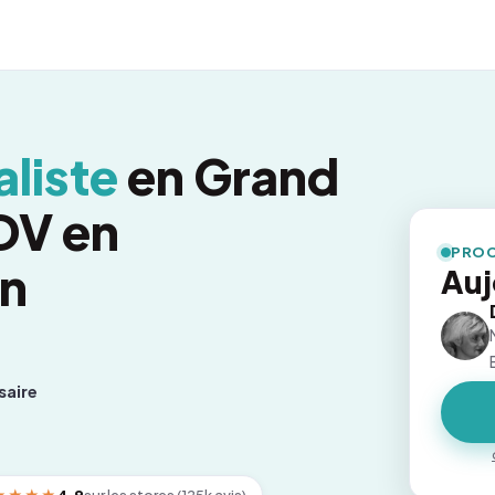
liste
en Grand
RDV en
PROC
on
Auj
saire