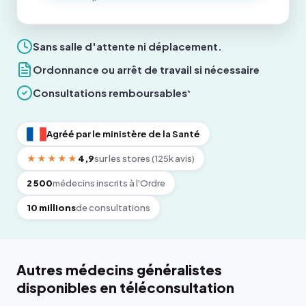
Sans salle d'attente ni déplacement.
Ordonnance ou arrêt de travail si nécessaire
Consultations remboursables
*
Agréé par le ministère de la Santé
★★★★★
4,9
sur les stores (125k avis)
2 500
médecins inscrits à l'Ordre
10 millions
de consultations
Autres médecins généralistes
disponibles en téléconsultation