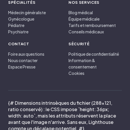
SPÉCIALITÉS
NOS SERVICES
Médecin généraliste
Blog médical
Gynécologue
Équipe médicale
Pédiatre
Tarifs et remboursement
Psychiatre
Conseils médicaux
CONTACT
SÉCURITÉ
Foire aux questions
Politique de confidentialité
Nous contacter
Information &
Espace Presse
consentement
Cookies
{# Dimensions intrinsèques du fichier (288×121,
ratio conservé) : le CSS impose `height: 36px;
width: auto`, mais les attributs réservent la place
avant que l'image n'arrive. Sans eux, Lighthouse
compte un décalage potentiel. #}